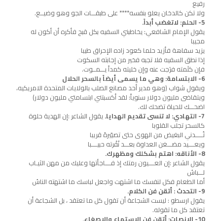
رفيع
ولا تكن كالدخان يعلو بنفسه**** على طبقـــات الجو وهو وضيــع.
5- الحلم: لاتغضب أبداً.
يقول الإمام الشافعي: يخاطبني السفيه بكل قبح فأكره أن أكون له
مجيبا
يزيد سفاهة فأزيد حلما كعود زاده الإحراق طيبا
إذا نطق السفيه فلا تجبه فخير من إجابته السكوت
فإن كلَمته فرَجت عنه وإن خليته كمداً يـــمــوت.
6- الابتسامة: وهي ما يسمى أيضاً بالسحر الحلال
ويقول شواب (وهو مدير أحد مصانع الصلب بالولايات المتحدة الامريكيه،
ويتقاضى مليون دولار سنوياً: لقد أكسبتني ابتسامتي مليون دولار)
اضحـــك للحياة تضحك لك.
7- التهادي: لا تنسى تقديم الهدايا.
يقول الشاعر :إن الهدية حلوة
كالسحر تجلب القلوبا
تُـــــدني البغيض من الهوى حتى تصيّيرهُ قريبا
ويعــــيد مضـــغن العداوة بعـــد نُفْرته حبيــــبا
8- الأناقه: اهتم بشكلك ومظهرك.
يقول الشاعر :إن العــــيون رمتك إذ فــــاجأتها وعليك من مهن الثيـاب
لـــباسُ
أما الطعام فكل لنفسك ما اشتهت واجعل لباسك ما اشتهته الناسُ
9- التحدث : أتقن فن الكلام.
يقول ارسطو : ليست الشجاعة أن تقول كل ما تعتقد ، بل الشجاعة أن
تعتقد كل ما تقوله.
10- الإنصات: أتقن فن الإستماع والإصغاء.