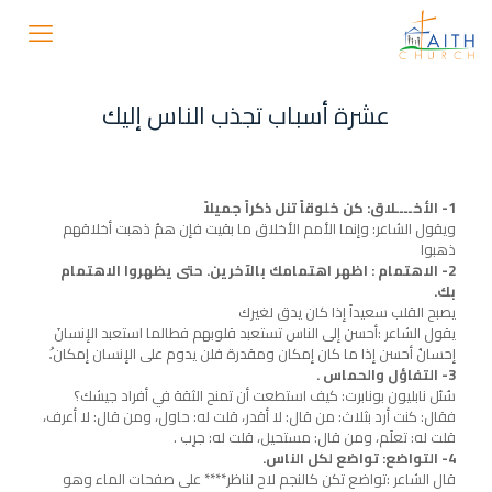
عشرة أسباب تجذب الناس إليك
1- الأخــــلاق: كن خلوقاً تنل ذكراً جميلاً
ويقول الشاعر: وإنما الأمم الأخلاق ما بقيت فإن همُ ذهبت أخلاقهم
ذهبوا
2- الاهتمام : اظهر اهتمامك بالآخرين. حتى يظهروا الاهتمام
بك.
يصبح القلب سعيداً إذا كان يدق لغيرك
يقول الشاعر :أحسن إلى الناس تستعبد قلوبهم فطالما استعبد الإنسانَ
إحسانُ أحسن إذا ما كان إمكان ومقدرة فلن يدوم على الإنسان إمكان.ُ
3- التفاؤل والحماس .
سُئل نابليون بونابرت: كيف استطعت أن تمنح الثقة في أفراد جيشك؟
فقال: كنت أرد بثلاث: من قال: لا أقدر، قلت له: حاول، ومن قال: لا أعرف،
قلت له: تعلَم، ومن قال: مستحيل، قلت له: جرِب .
4- التواضع: تواضع لكل الناس.
قال الشاعر :تواضع تكن كالنجم لاح لناظر**** على صفحات الماء وهو